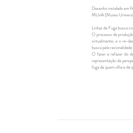
Desenho instalado em fi
MUnA (Museu Universit
Linhas de Fuga busca co
O processo de produção
virtualmente, e o re-d
busca pela racionalidad
O fazer e refazer do de
representação da perspe
fuga de quem olha e de 