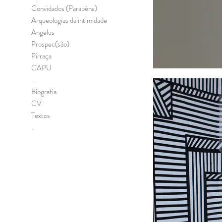
Convidados (Parabéns)
Arqueologias da intimidade
Angelus
Prospec(são)
Pirraça
CAPU
.
Biografia
CV
Textos
.