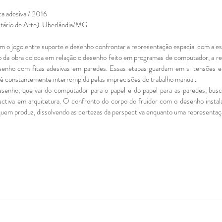
ta adesiva / 2016
ário de Arte). Uberlândia/MG
m o jogo entre suporte e desenho confrontar a representação espacial com a e
 da obra coloca em relação o desenho feito em programas de computador, a r
esenho com fitas adesivas em paredes. Essas etapas guardam em si tensões e
e é constantemente interrompida pelas imprecisões do trabalho manual.
senho, que vai do computador para o papel e do papel para as paredes, busca
ctiva em arquitetura. O confronto do corpo do fruidor com o desenho instal
quem produz, dissolvendo as certezas da perspectiva enquanto uma representaçã