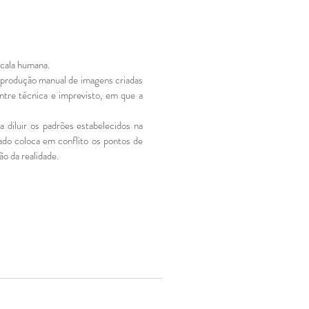
scala humana.
eprodução manual de imagens criadas
ntre técnica e imprevisto, em que a
 diluir os padrões estabelecidos na
ado coloca em conflito os pontos de
o da realidade.