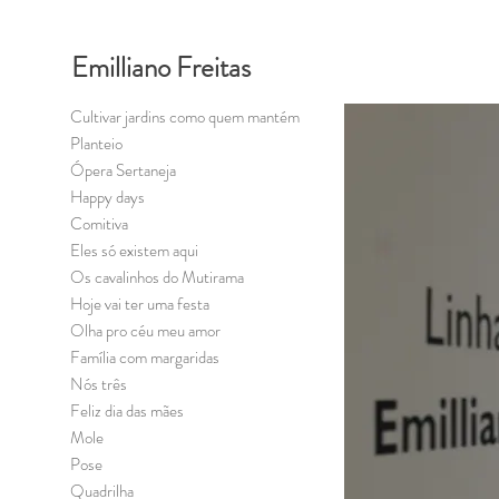
Emilliano Freitas
Cultivar jardins como quem mantém
Planteio
Ópera Sertaneja
Happy days
Comitiva
Eles só existem aqui
Os cavalinhos do Mutirama
Hoje vai ter uma festa
Olha pro céu meu amor
Família com margaridas
Nós três
Feliz dia das mães
Mole
Pose
Quadrilha